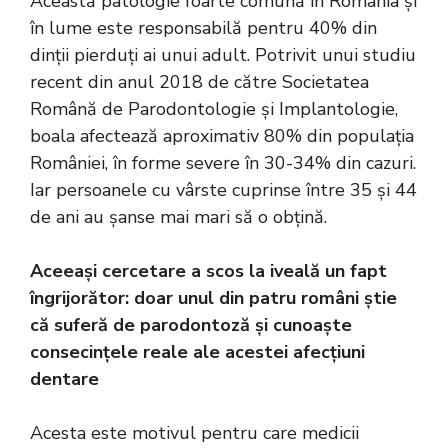
Această patologie foarte comună în România și
în lume este responsabilă pentru 40% din
dinții pierduți ai unui adult. Potrivit unui studiu
recent din anul 2018 de către Societatea
Română de Parodontologie și Implantologie,
boala afectează aproximativ 80% din populația
României, în forme severe în 30-34% din cazuri.
Iar persoanele cu vârste cuprinse între 35 și 44
de ani au șanse mai mari să o obțină.
Aceeași cercetare a scos la iveală un fapt
îngrijorător: doar unul din patru români știe
că suferă de parodontoză și cunoaște
consecințele reale ale acestei afecțiuni
dentare
Acesta este motivul pentru care medicii