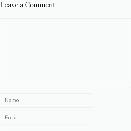
Leave a Comment
Comment
Name
Email