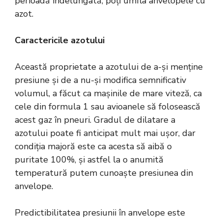
perioadă îndelungată, poți umfla anvelopele cu
azot.
Caractericile azotului
Această proprietate a azotului de a-și menține
presiune și de a nu-și modifica semnificativ
volumul, a făcut ca mașinile de mare viteză, ca
cele din formula 1 sau avioanele să folosească
acest gaz în pneuri. Gradul de dilatare a
azotului poate fi anticipat mult mai ușor, dar
condiția majoră este ca acesta să aibă o
puritate 100%, și astfel la o anumită
temperatură putem cunoaște presiunea din
anvelope
.
Predictibilitatea presiunii în anvelope este