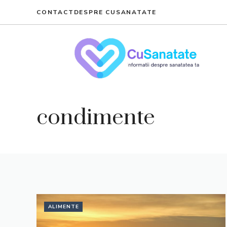
Skip
CONTACT
DESPRE CUSANATATE
to
content
condimente
ALIMENTE