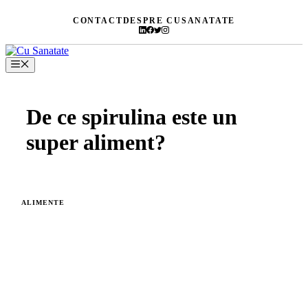
Skip
CONTACT
DESPRE CUSANATATE
to
content
Menu
De ce spirulina este un
super aliment?
ALIMENTE