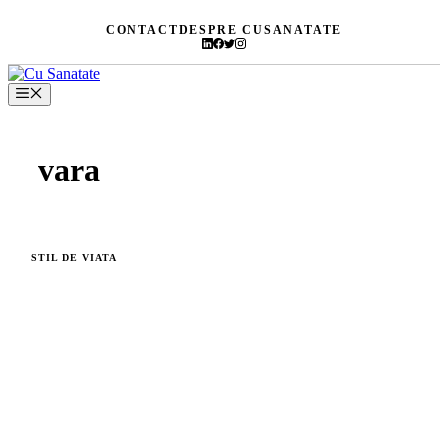
Skip
CONTACT
DESPRE CUSANATATE
to
content
Menu
vara
STIL DE VIATA