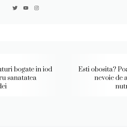
uturi bogate in iod
Esti obosita? Po
ru sanatatea
nevoie de a
dei
nutr