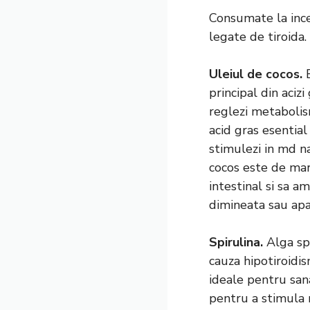
Consumate la incep
legate de tiroida.
Uleiul de cocos.
principal din aciz
reglezi metabolism
acid gras esential
stimulezi in md na
cocos este de mare
intestinal si sa a
dimineata sau apa
Spirulina.
Alga sp
cauza hipotiroidis
ideale pentru sana
pentru a stimula 