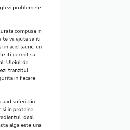
reglezi problemele
aturata compusa in
te va ajuta sa iti
 in acid lauric, un
le iti permit sa
al. Uleiul de
ezi tranzitul
urita in fiecare
 cand suferi din
 si in proteine
redientul ideal
asta alga este una