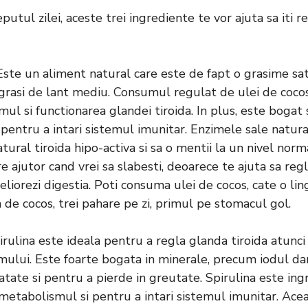
utul zilei, aceste trei ingrediente te vor ajuta sa iti 
Este un aliment natural care este de fapt o grasime s
i grasi de lant mediu. Consumul regulat de ulei de cocos 
ul si functionarea glandei tiroida. In plus, este bogat si
 pentru a intari sistemul imunitar. Enzimele sale natura
tural tiroida hipo-activa si sa o mentii la un nivel norm
 ajutor cand vrei sa slabesti, deoarece te ajuta sa regl
meliorezi digestia. Poti consuma ulei de cocos, cate o ling
 de cocos, trei pahare pe zi, primul pe stomacul gol.
irulina este ideala pentru a regla glanda tiroida atunci
mului. Este foarte bogata in minerale, precum iodul dar
tate si pentru a pierde in greutate. Spirulina este ing
metabolismul si pentru a intari sistemul imunitar. Ace