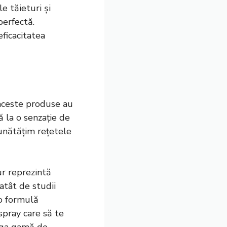
e tăieturi și
perfectă.
eficacitatea
 aceste produse au
ă la o senzație de
unătățim rețetele
r reprezintă
 atât de studii
i o formulă
spray care să te