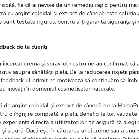
sibilă, fie că ai nevoie de un remediu rapid pentru micil
stră cu argint coloidal și extract de cânepă este soluția 
sunt testate riguros, pentru a-ți garanta siguranța și 
dback de la clienți
au încercat crema și spray-ul nostru ne-au confirmat că
itiv asupra sănătății pielii. De la reducerea roșeții pân
, feedback-ul primit ne motivează să continuăm să îmb
u inovații în domeniul cosmeticelor naturale.
 de argint coloidal și extract de cânepă de la MamaPu
ru o îngrijire completă a pielii. Beneficiile lor, validate
 de experiența directă a utilizatorilor, te asigură că aleg
ă și sigură. Dacă ești în căutarea unei creme sau a unui 