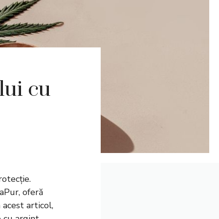
lui cu
rotecție.
aPur, oferă
 acest articol,
 cu argint