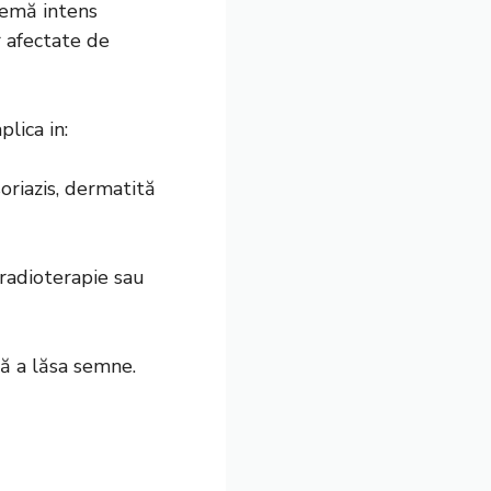
emă intens
r afectate de
lica in:
soriazis, dermatită
u radioterapie sau
ră a lăsa semne.