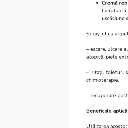
Cremă repa
hidratantă 
uscăciune s
Spray-ul cu argint
– escare, ulcere al
atopică, piele ex
– iritații, tăietur
chimioterapie.
– recuperare posto
Beneficiile aplică
Utilizarea acesto