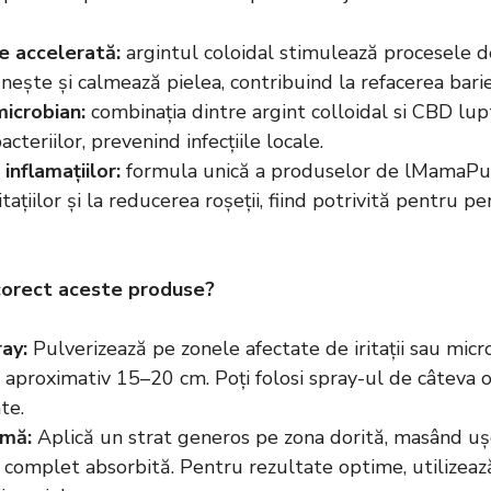
 accelerată:
argintul coloidal stimulează procesele de
ește și calmează pielea, contribuind la refacerea barie
microbian:
combinația dintre argint colloidal si CBD lup
cteriilor, prevenind infecțiile locale.
inflamațiilor:
formula unică a produselor de lMamaPur
itațiilor și la reducerea roșeții, fiind potrivită pentru p
 corect aceste produse?
ay:
Pulverizează pe zonele afectate de iritații sau micro
 aproximativ 15–20 cm. Poți folosi spray-ul de câteva ori
te.
emă:
Aplică un strat generos pe zona dorită, masând u
 complet absorbită. Pentru rezultate optime, utilizea