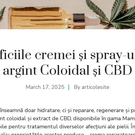
iciile cremei și spray-u
argint Coloidal și CBD
March 17, 2025
By
articolesite
u înseamnă doar hidratare, ci și reparare, regenerare și p
nt coloidal și extract de CBD, disponibile în gama Mam
ile pentru tratamentul diverselor afecțiuni ale pielii. În
taliu proprietățile acestor produse – crema reparatoare