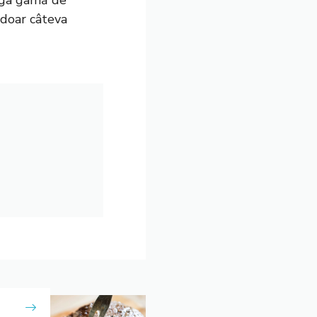
eaga gamă de
 doar câteva