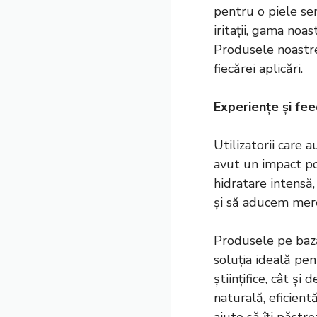
pentru o piele sen
iritații, gama noa
Produsele noastre 
fiecărei aplicări.
Experiențe și fee
Utilizatorii care 
avut un impact poz
hidratare intensă
și să aducem mere
Produsele pe bază
soluția ideală pent
științifice, cât și
naturală, eficient