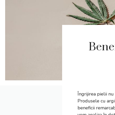
Benef
Îngrijirea pielii n
Produsele cu argi
beneficii remarcab
vom analiza în de