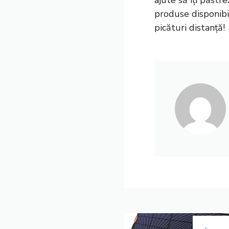
ajute să îți păstr
produse disponib
picături distanță!