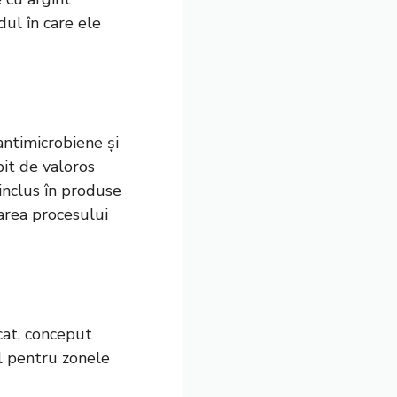
dul în care ele
antimicrobiene și
it de valoros
 inclus în produse
rarea procesului
cat, conceput
al pentru zonele