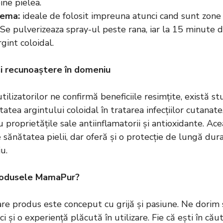
ine pielea.
rema:
ideale de folosit impreuna atunci cand sunt zone a
Se pulverizeaza spray-ul peste rana, iar la 15 minute d
gint coloidal.
e și recunoaștere în domeniu
tilizatorilor ne confirmă beneficiile resimțite, există st
itatea argintului coloidal în tratarea infecțiilor cutanat
proprietățile sale antiinflamatorii și antioxidante. Ac
 sănătatea pielii, dar oferă și o protecție de lungă dur
u.
produsele MamaPur?
re produs este conceput cu grijă și pasiune. Ne dorim 
 ci și o experiență plăcută în utilizare. Fie că ești în cău