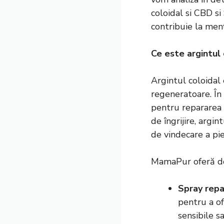
coloidal si CBD si
contribuie la menți
Ce este argintul 
Argintul coloidal
regeneratoare. În
pentru repararea ț
de îngrijire, argi
de vindecare a piel
MamaPur oferă dou
Spray repa
pentru a of
sensibile sa