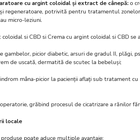
ratoare cu argint coloidal și extract de cânepă
:
o cr
și regeneratoare, potrivită pentru tratamentul zonelo
au micro-leziuni.
 coloidal si CBD si Crema cu argint coloidal si CBD se ap
e gambelor, picior diabetic, arsuri de gradul II, plăgi, p
trem de uscată, dermatită de scutec la bebeluși;
i, sindrom mâna-picior la pacienții aflați sub tratament c
peratorie, grăbind procesul de cicatrizare a rănilor fă
rii locale
r produse poate aduce multiple avantaje: