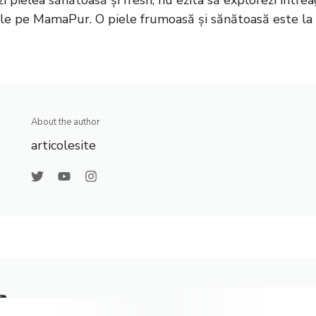
ezi pielea sănătoasă și fresh, nu ezita să explorezi într
ile pe
MamaPur
. O piele frumoasă și sănătoasă este la
About the author
articolesite