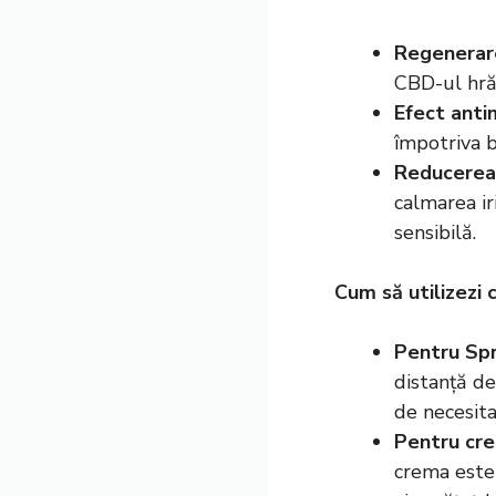
Regenerare
CBD-ul hrăn
Efect anti
împotriva ba
Reducerea 
calmarea ir
sensibilă.
Cum să utilizezi
Pentru Spr
distanță de
de necesita
Pentru cr
crema este