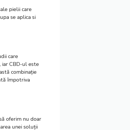
le pielii care
upa se aplica si
udii care
e, iar CBD-ul este
eastă combinație
ată împotriva
să oferim nu doar
tarea unei soluții