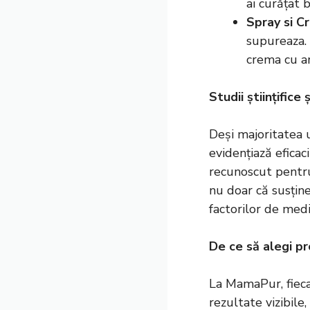
ai curățat b
Spray si C
supureaza. 
crema cu ar
Studii științific
Deși majoritatea u
evidențiază eficac
recunoscut pentru 
nu doar că susține
factorilor de medi
De ce să alegi 
La MamaPur, fieca
rezultate vizibile,