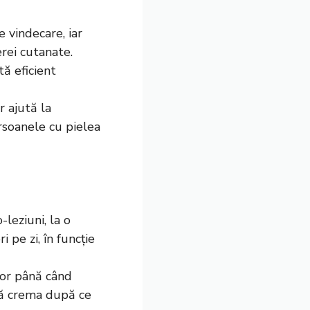
 vindecare, iar
rei cutanate.
tă eficient
 ajută la
ersoanele cu pielea
-leziuni, la o
 pe zi, în funcție
șor până când
ză crema după ce