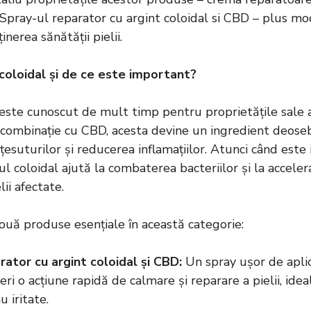
 Spray-ul reparator cu argint coloidal si CBD – plus mo
nerea sănătății pielii.
coloidal și de ce este important?
 este cunoscut de mult timp pentru proprietățile sale 
 combinație cu CBD, acesta devine un ingredient deoseb
esuturilor și reducerea inflamațiilor. Atunci când este
ntul coloidal ajută la combaterea bacteriilor și la accele
ii afectate.
ă produse esențiale în această categorie:
rator cu argint coloidal și CBD
:
Un spray ușor de apli
eri o acțiune rapidă de calmare și reparare a pielii, ide
u iritate.