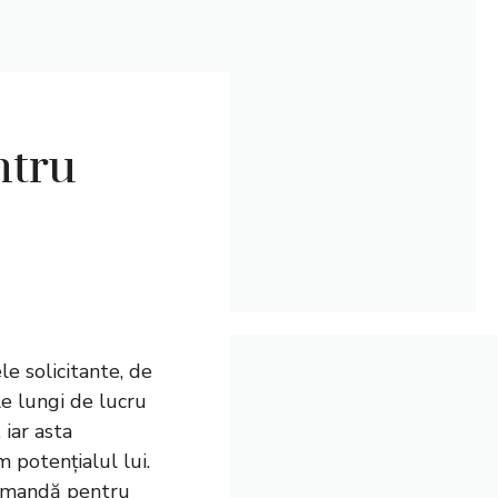
ntru
le solicitante, de
ile lungi de lucru
 iar asta
m potențialul lui.
comandă pentru