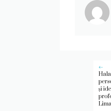
Hala
pers
și id
prof
Lim