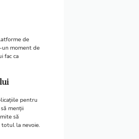
platforme de
tr-un moment de
i fac ca
lui
licațiile pentru
 să menții
rmite să
 totul la nevoie.