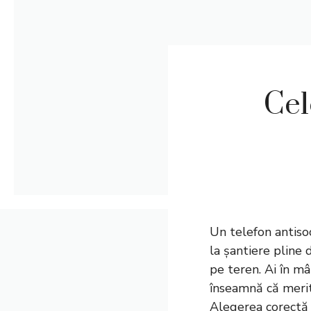
Cel
Un telefon antisoc
la șantiere pline d
pe teren. Ai în mâ
înseamnă că merită
Alegerea corectă 