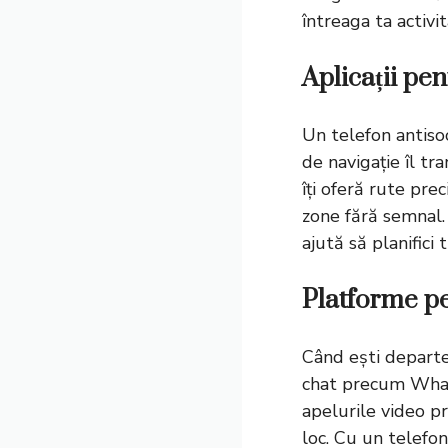
întreaga ta activit
Aplicații pen
Un
telefon antiso
de navigație îl t
îți oferă rute prec
zone fără semnal.
ajută să planifici 
Platforme p
Când ești departe 
chat precum Whats
apelurile video p
loc. Cu un telefon