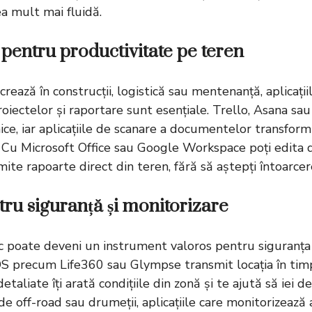
a mult mai fluidă.
pentru productivitate pe teren
crează în construcții, logistică sau mentenanță, aplicați
ectelor și raportare sunt esențiale. Trello, Asana sau
lnice, iar aplicațiile de scanare a documentelor transform
. Cu Microsoft Office sau Google Workspace poți edita
imite rapoarte direct din teren, fără să aștepți întoarcer
ntru siguranță și monitorizare
c poate deveni un instrument valoros pentru siguranța
SOS precum Life360 sau Glympse transmit locația în timp 
etaliate îți arată condițiile din zonă și te ajută să iei de
de off-road sau drumeții, aplicațiile care monitorizează 