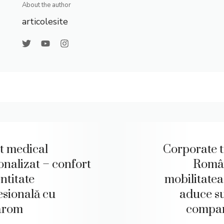
About the author
articolesite
t medical
Corporate t
onalizat – confort
Româ
entitate
mobilitatea
esională cu
aduce s
arom
compan