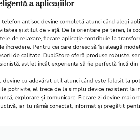
ligentă a aplicațiilor
telefon antisoc devine completă atunci când alegi aplica
vitatea și stilul de viață. De la orientare pe teren, la c
le de relaxare, fiecare aplicație contribuie la transfo
e încredere. Pentru cei care doresc să își aleagă model
esorii de calitate, DualStore oferă produse robuste, serv
ionistă, astfel încât experiența să fie perfectă încă din 
 devine cu adevărat util atunci când este folosit la po
ile potrivite, el trece de la simplu device rezistent la
uncă, explorare și comunicare. Fiecare zi devine mai or
uctivă, iar tu rămâi conectat, informat și pregătit pentr