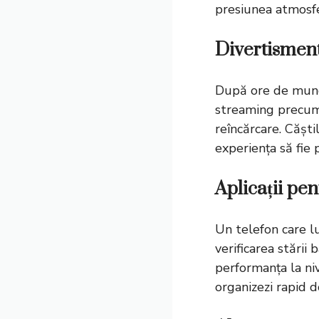
presiunea atmosfe
Divertisment
După ore de muncă
streaming precum
reîncărcare. Căști
experiența să fie 
Aplicații pen
Un telefon care lu
verificarea stării 
performanța la niv
organizezi rapid d