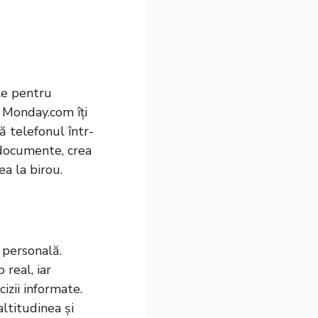
ile pentru
 Monday.com îți
ă telefonul într-
 documente, crea
ea la birou.
 personală.
real, iar
cizii informate.
altitudinea și