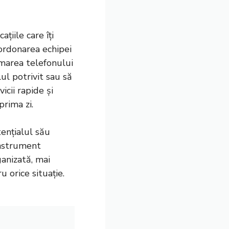
țiile care îți
oordonarea echipei
rmarea telefonului
ul potrivit sau să
icii rapide și
prima zi.
tențialul său
 instrument
ganizată, mai
u orice situație.