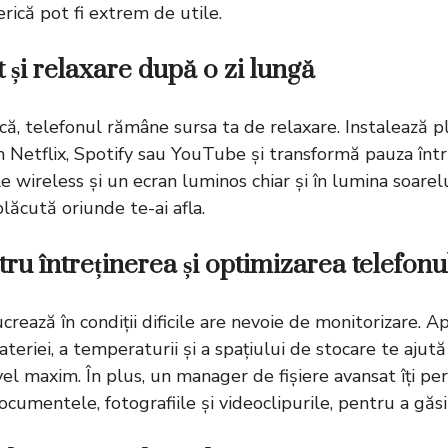
rică pot fi extrem de utile.
 și relaxare după o zi lungă
, telefonul rămâne sursa ta de relaxare. Instalează 
 Netflix, Spotify sau YouTube și transformă pauza în
le wireless și un ecran luminos chiar și în lumina soarelu
plăcută oriunde te-ai afla.
tru întreținerea și optimizarea telefonu
crează în condiții dificile are nevoie de monitorizare. Ap
bateriei, a temperaturii și a spațiului de stocare te ajută
el maxim. În plus, un manager de fișiere avansat îți pe
ocumentele, fotografiile și videoclipurile, pentru a găsi