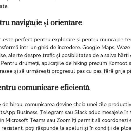
ate.
tru navigație și orientare
c
este perfect pentru explorare și pentru munca pe teren
ransformă într-un ghid de încredere. Google Maps, Wa
ise, alerte despre trafic și posibilitatea de a salva hărți
 Pentru drumeții, aplicațiile de hiking precum Komoot s
trasee și să urmărești progresul pas cu pas, fără grija pie
entru comunicare eficientă
de birou, comunicarea devine cheia unei zile productive
App Business, Telegram sau Slack aduc mesajele în ti
rin Microsoft Teams sau Zoom îți permit să coordonezi e
 rezistent, poți răspunde la apeluri și în condiții de ploa