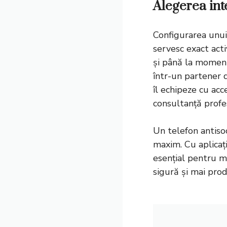
Alegerea inte
Configurarea unui 
servesc exact acti
și până la momente
într-un partener d
îl echipeze cu acc
consultanță profes
Un telefon antisoc
maxim. Cu aplicați
esențial pentru m
sigură și mai prod