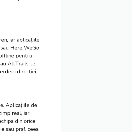
, iar aplicațiile
ze sau Here WeGo
 offline pentru
au AllTrails te
rderii direcției.
. Aplicațiile de
mp real, iar
chipa din orice
ie sau praf, ceea