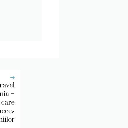
ravel
nia –
 care
ucces
iilor