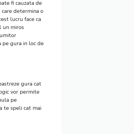
oate fi cauzata de
e care determina o
cest lucru face ca
el un miros
numitor
 pe gura in loc de
 pastreze gura cat
ogic
vor permite
mula pe
 te speli cat mai