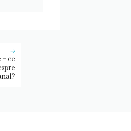
 – ce
despre
canal?