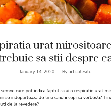
piratia urat mirositoare
trebuie sa stii despre e
January 14, 2020
By
articolesite
de semne care pot indica faptul ca ai o respiratie urat mir
i se indeparteaza de tine cand incepi sa vorbesti? Tind 
ruti de la revedere?