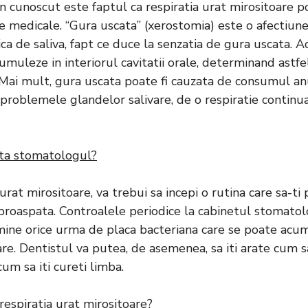
n cunoscut este faptul ca respiratia urat mirositoare p
medicale. “Gura uscata” (xerostomia) este o afectiun
a de saliva, fapt ce duce la senzatia de gura uscata. A
cumuleze in interiorul cavitatii orale, determinand astf
 Mai mult, gura uscata poate fi cauzata de consumul a
roblemele glandelor salivare, de o respiratie continua
ta stomatologul?
 urat mirositoare, va trebui sa incepi o rutina care sa-ti
 proaspata. Controalele periodice la
cabinetul stomatol
imine orice urma de placa bacteriana care se poate acu
re. Dentistul va putea, de asemenea, sa iti arate cum sa
cum sa iti cureti limba.
respiratia urat mirositoare?