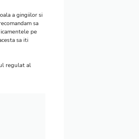
ala a gingiilor si
ti recomandam sa
edicamentele pe
cesta sa iti
ul regulat al