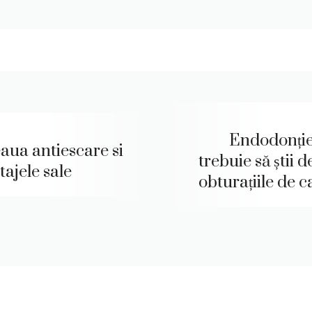
Endodonție
eaua antiescare si
trebuie să știi 
tajele sale
obturațiile de 