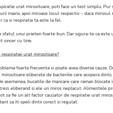
espiratie urat mirositoare, poti face un test simplu. Pur 
turii mainii, apoi miroase locul respectiv – daca mirosul
r ca si respiratia ta este la fel.
e sfatul unui prieten foarte bun. Dar sigura-te ca este 
t sincer cu tine.
respiratiei urat mirositoare?
oblema foarte frecventa si poate avea diverse cauze. De
mirositoare eliberate de bacteriile care acopera dintii, g
 De asemenea, bucatile de mancare care raman blocate in
rezi, eliberand si ele un miros neplacut. Alimentele p
ot sa fie un alt factor cauzator de respiratie urat miros
nt sa iti speli dintii corect si regulat.