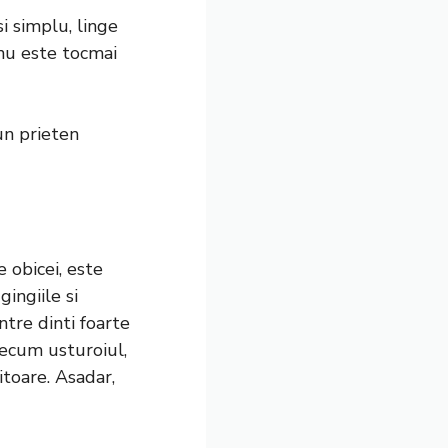
si simplu, linge
 nu este tocmai
un prieten
 obicei, este
ingiile si
tre dinti foarte
recum usturoiul,
itoare. Asadar,