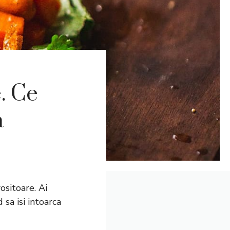
. Ce
a
ositoare. Ai
sa isi intoarca