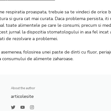
e respiratia proaspata, trebuie sa te vindeci de orice bo
ntura si gura cat mai curata. Daca problema persista, i
rnal toate alimentele pe care le consumi, precum si m
cest jurnal la dispozitia stomatologului in asa fel incat a
ti de rezolvare a problemei.
semenea, folosirea unei paste de dinti cu fluor, periaj
ea consumului de alimente zaharoase.
About the author
articolesite