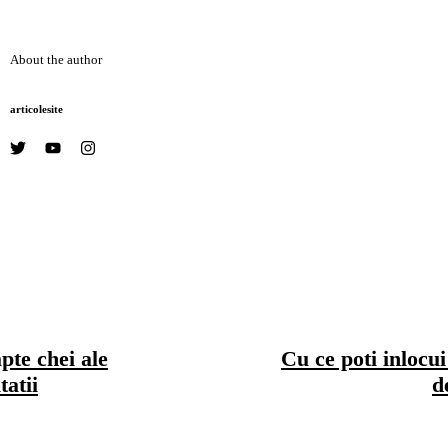
About the author
articolesite
pte chei ale
Cu ce poti inlocui
tatii
d