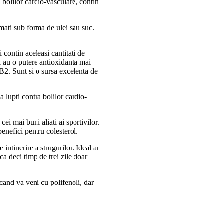
a bolilor cardio-vasculare, contin
umati sub forma de ulei sau suc.
 contin aceleasi cantitati de
ci au o putere antioxidanta mai
 B2. Sunt si o sursa excelenta de
sa lupti contra bolilor cardio-
ei mai buni aliati ai sportivilor.
enefici pentru colesterol.
intinerire a strugurilor. Ideal ar
nca deci timp de trei zile doar
cand va veni cu polifenoli, dar