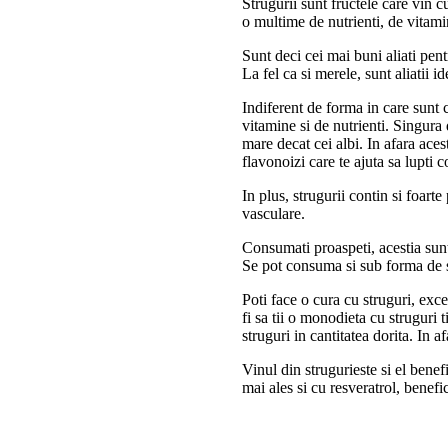
Strugurii sunt fructele care vin c
o multime de nutrienti, de vitami
Sunt deci cei mai buni aliati pen
La fel ca si merele, sunt aliatii 
Indiferent de forma in care sunt c
vitamine si de nutrienti. Singura
mare decat cei albi. In afara ace
flavonoizi care te ajuta sa lupti c
In plus, strugurii contin si foarte
vasculare.
Consumati proaspeti, acestia sunt 
Se pot consuma si sub forma de s
Poti face o cura cu struguri, exce
fi sa tii o monodieta cu struguri 
struguri in cantitatea dorita. In a
Vinul din strugurieste si el bene
mai ales si cu resveratrol, benefi