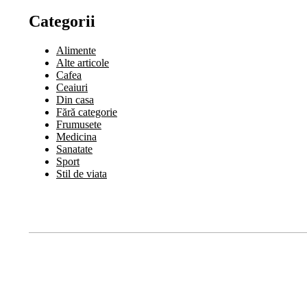
Categorii
Alimente
Alte articole
Cafea
Ceaiuri
Din casa
Fără categorie
Frumusete
Medicina
Sanatate
Sport
Stil de viata