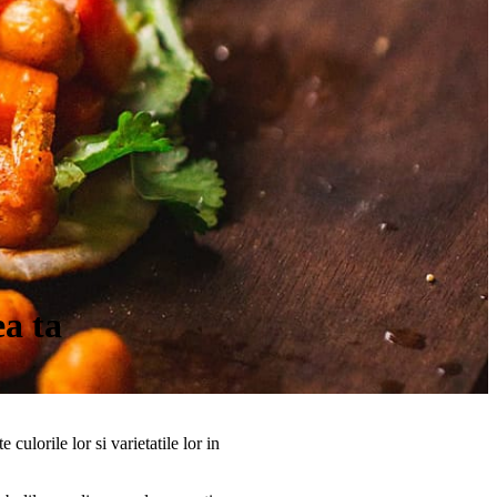
a ta
 culorile lor si varietatile lor in