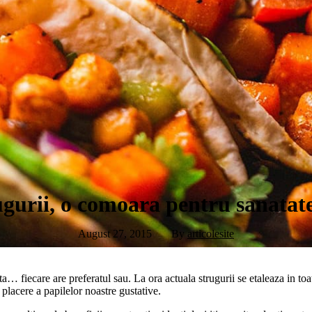
gurii, o comoara pentru sanatate
August 27, 2015
By
articolesite
ta… fiecare are preferatul sau. La ora actuala strugurii se etaleaza in toate
placere a papilelor noastre gustative.