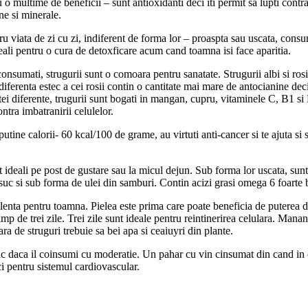
u o multime de beneficii – sunt antioxidanti deci iti permit sa lupti contr
ne si minerale.
tru viata de zi cu zi, indiferent de forma lor – proaspta sau uscata, cons
ideali pentru o cura de detoxficare acum cand toamna isi face aparitia.
onsumati, strugurii sunt o comoara pentru sanatate. Strugurii albi si rosii
 diferenta estec a cei rosii contin o cantitate mai mare de antocianine de
stei diferente, trugurii sunt bogati in mangan, cupru, vitaminele C, B1 si
ontra imbatranirii celulelor.
 putine calorii- 60 kcal/100 de grame, au virtuti anti-cancer si te ajuta si 
ideali pe post de gustare sau la micul dejun. Sub forma lor uscata, sunt c
uc si sub forma de ulei din samburi. Contin acizi grasi omega 6 foarte b
lenta pentru toamna. Pielea este prima care poate beneficia de puterea de 
timp de trei zile. Trei zile sunt ideale pentru reintinerirea celulara. Mana
fara de struguri trebuie sa bei apa si ceaiuyri din plante.
fic daca il coinsumi cu moderatie. Un pahar cu vin cinsumat din cand in 
ci pentru sistemul cardiovascular.