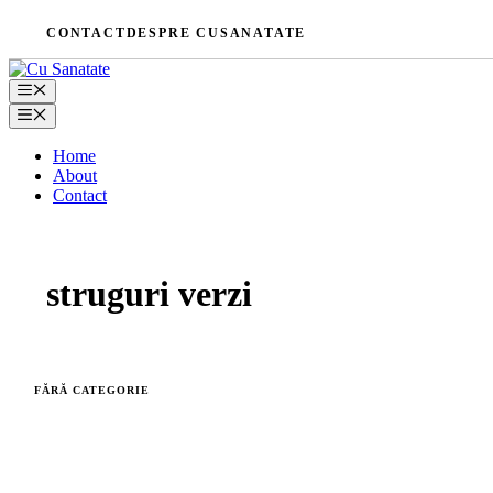
Skip
CONTACT
DESPRE CUSANATATE
to
content
Menu
Menu
Home
About
Contact
struguri verzi
FĂRĂ CATEGORIE