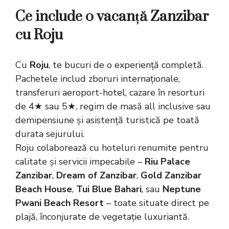
Ce include o vacanță Zanzibar
cu Roju
Cu
Roju
, te bucuri de o experiență completă.
Pachetele includ zboruri internaționale,
transferuri aeroport-hotel, cazare în resorturi
de 4★ sau 5★, regim de masă all inclusive sau
demipensiune și asistență turistică pe toată
durata sejurului.
Roju colaborează cu hoteluri renumite pentru
calitate și servicii impecabile –
Riu Palace
Zanzibar
,
Dream of Zanzibar
,
Gold Zanzibar
Beach House
,
Tui Blue Bahari
, sau
Neptune
Pwani Beach Resort
– toate situate direct pe
plajă, înconjurate de vegetație luxuriantă.