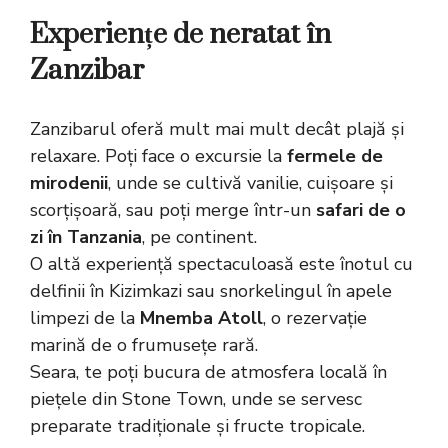
Experiențe de neratat în
Zanzibar
Zanzibarul oferă mult mai mult decât plajă și
relaxare. Poți face o excursie la
fermele de
mirodenii
, unde se cultivă vanilie, cuișoare și
scorțișoară, sau poți merge într-un
safari de o
zi în Tanzania
, pe continent.
O altă experiență spectaculoasă este înotul cu
delfinii în Kizimkazi sau snorkelingul în apele
limpezi de la
Mnemba Atoll
, o rezervație
marină de o frumusețe rară.
Seara, te poți bucura de atmosfera locală în
piețele din Stone Town, unde se servesc
preparate tradiționale și fructe tropicale.