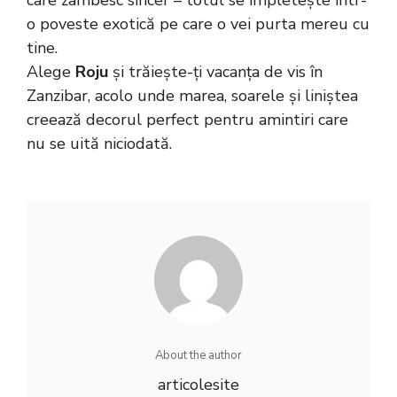
care zâmbesc sincer – totul se împletește într-
o poveste exotică pe care o vei purta mereu cu
tine.
Alege
Roju
și trăiește-ți vacanța de vis în
Zanzibar, acolo unde marea, soarele și liniștea
creează decorul perfect pentru amintiri care
nu se uită niciodată.
About the author
articolesite