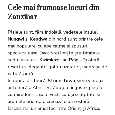
Cele mai frumoase locuri din
Zanzibar
Plajele sunt, fără îndoială, vedetele insulei.
Nungwi
și
Kendwa
din nord sunt printre cele
mai populare, cu ape calme și apusuri
spectaculoase. Dacă vrei liniște și intimitate,
sudul insulei –
Kizimkazi
sau
Paje
– îți oferă
resorturi elegante, golfuri izolate și senzația de
natură pură.
În capitala istorică,
Stone Town
, simți vibrația
autentică a Africii. Străduțele înguste, piețele
cu mirodenii, casele vechi cu uși sculptate și
aromele orientale creează o atmosferă
fascinantă, un amestec între Orient și Africa.