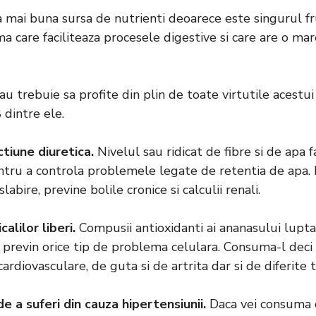
 mai buna sursa de nutrienti deoarece este singurul fr
a care faciliteaza procesele digestive si care are o ma
u trebuie sa profite din plin de toate virtutile acestu
 dintre ele.
ctiune diuretica.
Nivelul sau ridicat de fibre si de apa 
ntru a controla problemele legate de retentia de apa. 
slabire, previne bolile cronice si calculii renali.
alilor liberi.
Compusii antioxidanti ai ananasului lupta
 si previn orice tip de problema celulara. Consuma-l deci
cardiovasculare, de guta si de artrita dar si de diferite t
de a suferi din cauza hipertensiunii.
Daca vei consuma c