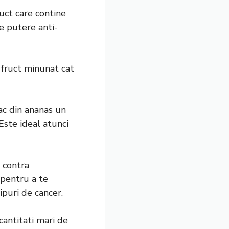
uct care contine
re putere anti-
i fruct minunat cat
fac din ananas un
Este ideal atunci
 contra
 pentru a te
ipuri de cancer.
antitati mari de