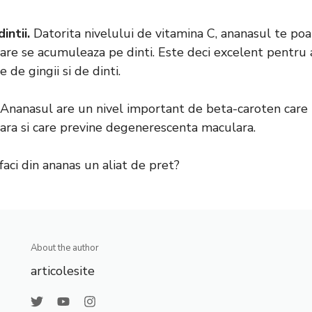
intii.
Datorita nivelului de vitamina C, ananasul te poat
care se acumuleaza pe dinti. Este deci excelent pentru 
de gingii si de dinti.
Ananasul are un nivel important de beta-caroten care te
ara si care previne degenerescenta maculara.
aci din ananas un aliat de pret?
About the author
articolesite