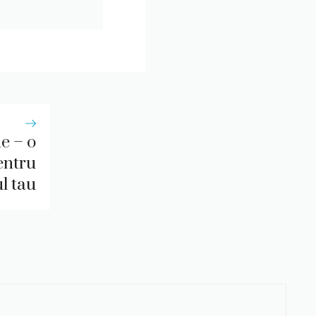
e – o
entru
l tau