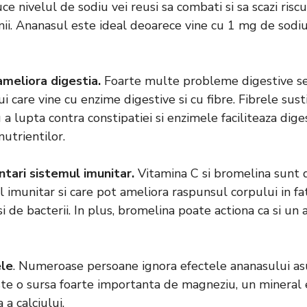
ce nivelul de sodiu vei reusi sa combati si sa scazi riscu
nii. Ananasul este ideal deoarece vine cu 1 mg de sodi
meliora digestia.
Foarte multe probleme digestive se
i care vine cu enzime digestive si cu fibre. Fibrele sus
 a lupta contra constipatiei si enzimele faciliteaza dig
utrientilor.
tari sistemul imunitar.
Vitamina C si bromelina sunt 
l imunitar si care pot ameliora raspunsul corpului in fat
si de bacterii. In plus, bromelina poate actiona ca si un
ele
. Numeroase persoane ignora efectele ananasului asu
ste o sursa foarte importanta de magneziu, un mineral 
 a calciului.