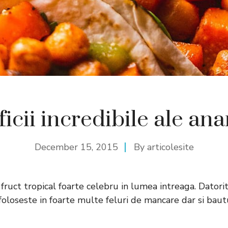
icii incredibile ale an
December 15, 2015
By
articolesite
fruct tropical foarte celebru in lumea intreaga. Datori
 foloseste in foarte multe feluri de mancare dar si baut