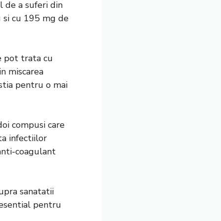
l de a suferi din
u si cu 195 mg de
 pot trata cu
tin miscarea
estia pentru o mai
doi compusi care
a infectiilor
 anti-coagulant
pra sanatatii
esential pentru