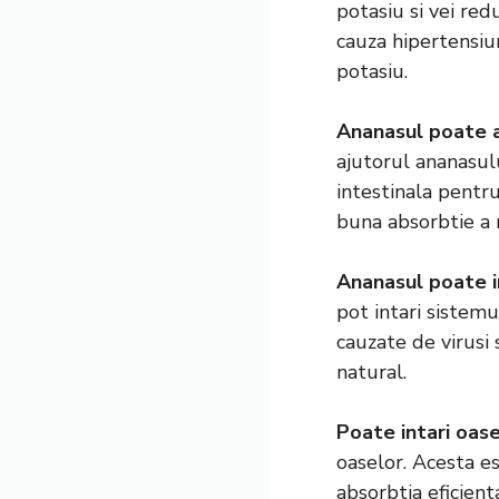
potasiu si vei redu
cauza hipertensiu
potasiu.
Ananasul poate a
ajutorul ananasulu
intestinala pentru
buna absorbtie a n
Ananasul poate in
pot intari sistemu
cauzate de virusi 
natural.
Poate intari oas
oaselor. Acesta e
absorbtia eficienta