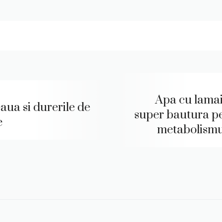
Apa cu lamai
aua si durerile de
super bautura p
e
metabolismu