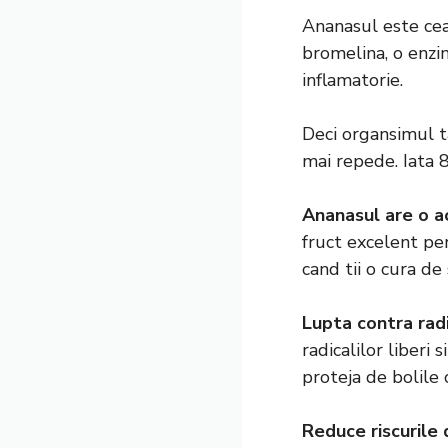
Ananasul este cea
bromelina, o enzim
inflamatorie.
Deci organsimul ta
mai repede. Iata 8
Ananasul are o a
fruct excelent pe
cand tii o cura de 
Lupta contra radic
radicalilor liberi
proteja de bolile 
Reduce riscurile 