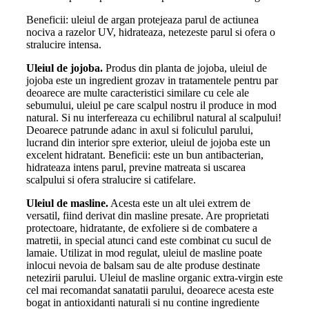
Beneficii: uleiul de argan protejeaza parul de actiunea
nociva a razelor UV, hidrateaza, netezeste parul si ofera o
stralucire intensa.
Uleiul de jojoba.
Produs din planta de jojoba, uleiul de
jojoba este un ingredient grozav in tratamentele pentru par
deoarece are multe caracteristici similare cu cele ale
sebumului, uleiul pe care scalpul nostru il produce in mod
natural. Si nu interfereaza cu echilibrul natural al scalpului!
Deoarece patrunde adanc in axul si foliculul parului,
lucrand din interior spre exterior, uleiul de jojoba este un
excelent hidratant. Beneficii: este un bun antibacterian,
hidrateaza intens parul, previne matreata si uscarea
scalpului si ofera stralucire si catifelare.
Uleiul de masline.
Acesta este un alt ulei extrem de
versatil, fiind derivat din masline presate. Are proprietati
protectoare, hidratante, de exfoliere si de combatere a
matretii, in special atunci cand este combinat cu sucul de
lamaie. Utilizat in mod regulat, uleiul de masline poate
inlocui nevoia de balsam sau de alte produse destinate
netezirii parului. Uleiul de masline organic extra-virgin este
cel mai recomandat sanatatii parului, deoarece acesta este
bogat in antioxidanti naturali si nu contine ingrediente