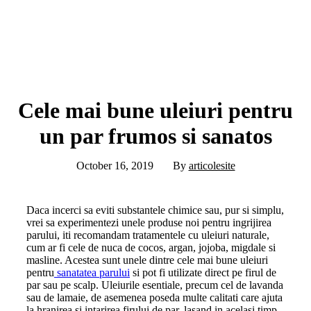
Cele mai bune uleiuri pentru
un par frumos si sanatos
October 16, 2019
By
articolesite
Daca incerci sa eviti substantele chimice sau, pur si simplu,
vrei sa experimentezi unele produse noi pentru ingrijirea
parului, iti recomandam tratamentele cu uleiuri naturale,
cum ar fi cele de nuca de cocos, argan, jojoba, migdale si
masline. Acestea sunt unele dintre cele mai bune uleiuri
pentru
sanatatea parului
si pot fi utilizate direct pe firul de
par sau pe scalp. Uleiurile esentiale, precum cel de lavanda
sau de lamaie, de asemenea poseda multe calitati care ajuta
la hranirea si intarirea firului de par, lasand in acelasi timp