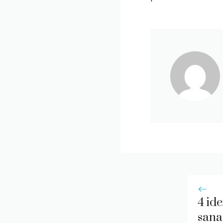
4 id
sana