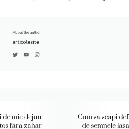
About the author
articolesite
ei de mic dejun
Cum sa scapi defi
tos fara zahar
de semnele lasa