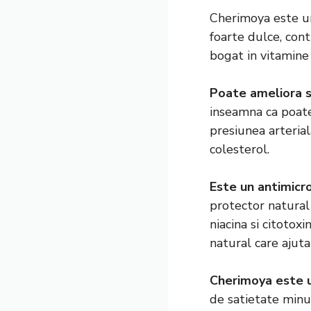
Cherimoya este un
foarte dulce, cont
bogat in vitamine
Poate ameliora s
inseamna ca poate
presiunea arterial
colesterol.
Este un antimicro
protector natural 
niacina si citotox
natural care ajuta 
Cherimoya este u
de satietate minun