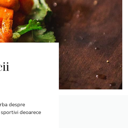
ii
orba despre
u sportivi deoarece