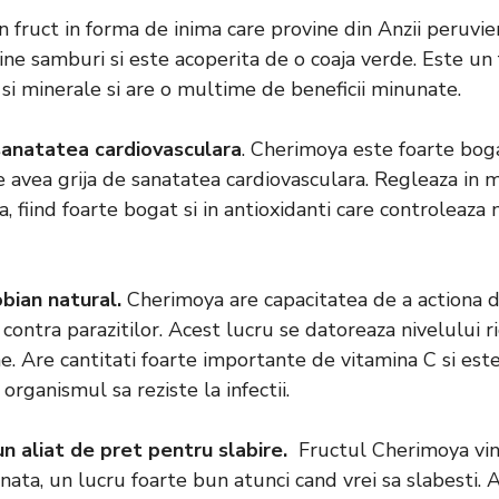
 fruct in forma de inima care provine din Anzii peruvie
ine samburi si este acoperita de o coaja verde. Este un 
 si minerale si are o multime de beneficii minunate.
anatatea cardiovasculara
. Cherimoya este foarte boga
 avea grija de sanatatea cardiovasculara. Regleaza in 
a, fiind foarte bogat si in antioxidanti care controleaza 
bian natural.
Cherimoya are capacitatea de a actiona 
contra parazitilor. Acest lucru se datoreaza nivelului ri
ine. Are cantitati foarte importante de vitamina C si est
organismul sa reziste la infectii.
n aliat de pret pentru slabire.
Fructul Cherimoya vin
ata, un lucru foarte bun atunci cand vrei sa slabesti. A