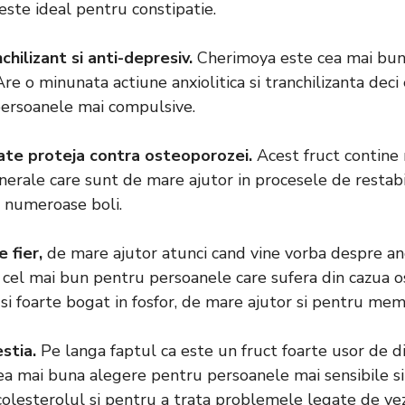
 este ideal pentru constipatie.
chilizant si anti-depresiv.
Cherimoya este cea mai bun
re o minunata actiune anxiolitica si tranchilizanta deci
ersoanele mai compulsive.
ate proteja contra osteoporozei.
Acest fruct contine 
erale care sunt de mare ajutor in procesele de restabi
 numeroase boli.
 fier,
de mare ajutor atunci cand vine vorba despre a
te cel mai bun pentru persoanele care sufera din cazua 
te si foarte bogat in fosfor, de mare ajutor si pentru mem
stia.
Pe langa faptul ca este un fruct foarte usor de di
a mai buna alegere pentru persoanele mai sensibile si 
olesterolul si pentru a trata problemele legate de vezi