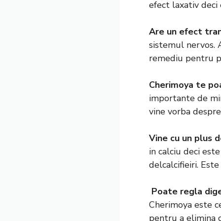
efect laxativ deci
Are un efect tran
sistemul nervos. A
remediu pentru p
Cherimoya te po
importante de min
vine vorba despre
Vine cu un plus de
in calciu deci es
delcalcifieiri. Es
Poate regla dige
Cherimoya este ce
pentru a elimina c