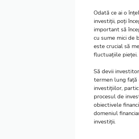
Odată ce ai o înțe
investiții, poți în
important să începi
cu sume mici de ba
este crucial să me
fluctuațiile pieței.
Să devii investit
termen lung față 
investițiilor, par
procesul de investi
obiectivele financ
domeniul financiar
investiții.