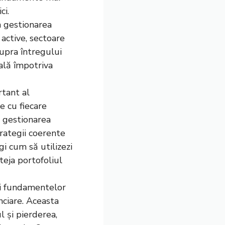
ci.
în gestionarea
e active, sectoare
supra întregului
tală împotriva
rtant al
te cu fiecare
n gestionarea
strategii coerente
i cum să utilizezi
eja portofoliul
rii fundamentelor
anciare. Aceasta
l și pierderea,