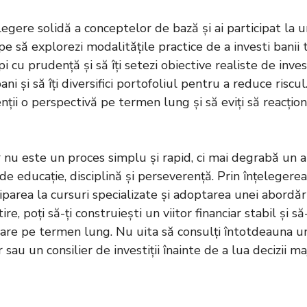
legere solidă a conceptelor de bază și ai participat la 
cepe să explorezi modalitățile practice de a investi banii 
 cu prudență și să îți setezi obiective realiste de invest
ni și să îți diversifici portofoliul pentru a reduce risc
nții o perspectivă pe termen lung și să eviți să reacțion
or nu este un proces simplu și rapid, ci mai degrabă un
de educație, disciplină și perseverență. Prin înțeleger
ticiparea la cursuri specializate și adoptarea unei abordă
re, poți să-ți construiești un viitor financiar stabil și să-
iare pe termen lung. Nu uita să consulți întotdeauna un
 sau un consilier de investiții înainte de a lua decizii m