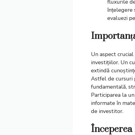
fluxurile d
înțelegere s
evaluezi pe
Importanța 
Un aspect crucial 
investițiilor. Un
cu
extindă cunoștințe
Astfel de cursuri 
fundamentală, strat
Participarea la un
informate în materi
de investitor.
Începerea I