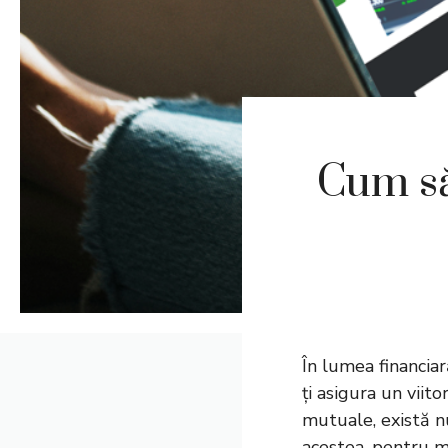
Cum să
În lumea financiară
ți asigura un viito
mutuale, există n
acestea, pentru m