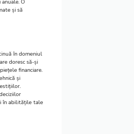
i anuale. O
mate și să
ntinuă în domeniul
are doresc să-și
iețele financiare.
ehnică și
stițiilor.
eciziilor
în abilitățile tale