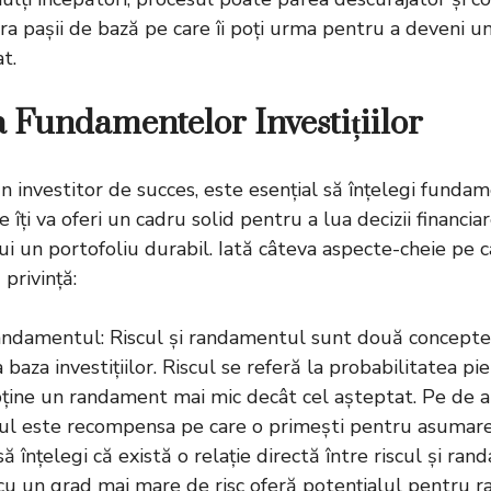
ra pașii de bază pe care îi poți urma pentru a deveni un
t.
a Fundamentelor Investițiilor
 investitor de succes, este esențial să înțelegi fundamen
 îți va oferi un cadru solid pentru a lua decizii financia
ui un portofoliu durabil. Iată câteva aspecte-cheie pe c
 privință:
Randamentul: Riscul și randamentul sunt două concepte
 baza investițiilor. Riscul se referă la probabilitatea pie
ține un randament mai mic decât cel așteptat. Pe de a
l este recompensa pe care o primești pentru asumarea
ă înțelegi că există o relație directă între riscul și ran
e cu un grad mai mare de risc oferă potențialul pentru