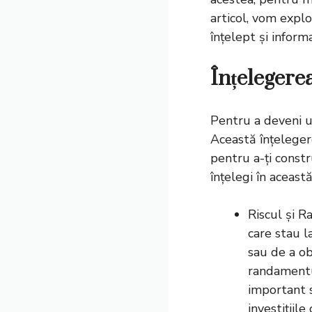
articol, vom explo
înțelept și informa
Înțelegere
Pentru a deveni un
Această înțelegere
pentru a-ți constr
înțelegi în această
Riscul și 
care stau la
sau de a ob
randamentu
important s
investițiil