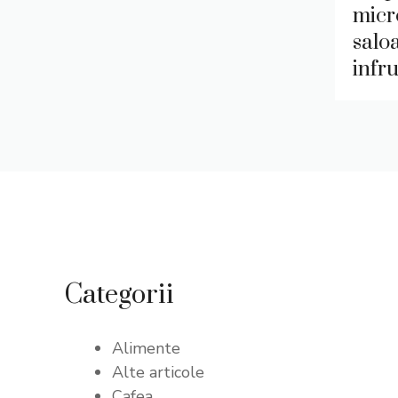
micr
salo
infr
Categorii
Alimente
Alte articole
Cafea