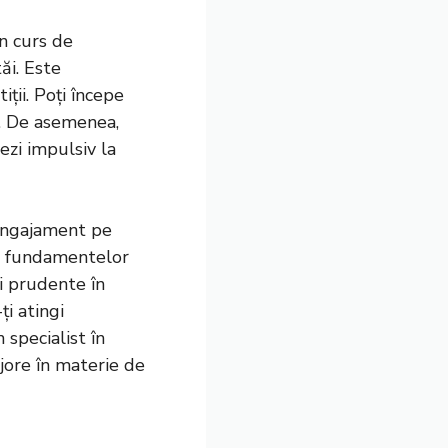
un curs de
tăi. Este
iții. Poți începe
ul. De asemenea,
ezi impulsiv la
 angajament pe
ea fundamentelor
ri prudente în
ți atingi
 specialist în
ajore în materie de