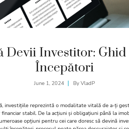
 Devii Investitor: Ghid
Începători
June 1, 2024
By
VladP
, investițiile reprezintă o modalitate vitală de a-ți gest
r financiar stabil. De la acțiuni și obligațiuni până la imob
umeroase opțiuni pentru cei care doresc să devină inves
ulți începători, procesul poate părea descurajator și c