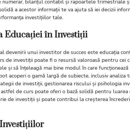
e numerar, bilanțul contabil și rapoartele trimestriale ș
olidă a acestor informații te va ajuta să iei decizii infor
rformanța investițiilor tale.
Educației în Investiții
al devenirii unui investitor de succes este educația co
rs de investiții
poate fi o resursă valoroasă pentru cei c
le și să înțeleagă mai bine modul în care funcționează p
pot acoperi o gamă largă de subiecte, inclusiv analiza t
egii de investiții, gestionarea riscului și psihologia inve
 astfel de curs poate oferi o bază solidă pentru luarea d
e de investiții și poate contribui la creșterea încrederii 
nvestițiilor