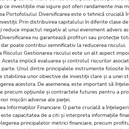
mp ce investițiile mai sigure pot oferi randamente mai mi
rea Portofoliului: Diversificarea este o tehnică crucială 
investiții. Prin distribuirea capitalului în diferite clase d
oți reduce impactul negativ al unui eveniment advers a
 Diversificarea nu garantează profituri sau protecție to
, dar poate contribui semnificativ la reducerea riscului.
 Riscului: Gestionarea riscului este un alt aspect impo
r. Acesta implică evaluarea și controlul riscurilor asocia
în parte. Unul dintre principalele instrumente folosite î
e stabilirea unor obiective de investiții clare și a unei 
gerea acestora. De asemenea, este important să înțeleg
 precum opțiunile și contractele futures pentru a prot
nor mișcări adverse ale pieței.
ea Informațiilor Financiare: O parte crucială a înțelege
r este capacitatea de a citi și interpreta informațiile fin
elegerea principalelor metrici financiare, precum profitu