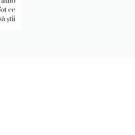
 auto
ot ce
ă știi