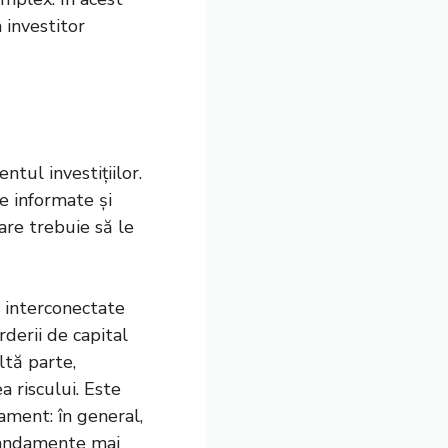
 investitor
tul investițiilor.
re informate și
are trebuie să le
 interconectate
rderii de capital
ltă parte,
 riscului. Este
dament: în general,
 randamente mai