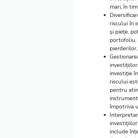
mari, în ti
Diversifica
riscului în 
și piețe, p
portofoliu.
pierderilor
Gestionarea
investițiilo
investiție 
riscului est
pentru atin
instrumente
împotriva u
Interpretar
investițiilo
include înț