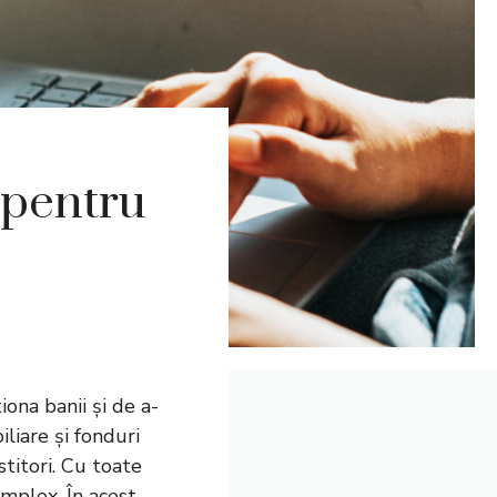
 pentru
iona banii și de a-
iliare și fonduri
titori. Cu toate
omplex. În acest