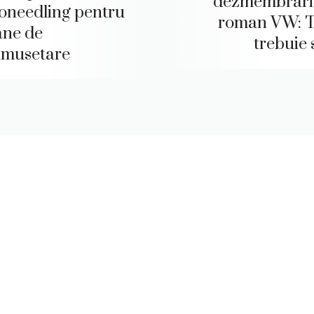
dezmembrari
oneedling pentru
roman VW: T
ane de
trebuie s
umusetare