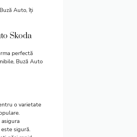
Buză Auto
, îți
uto Skoda
orma perfectă
nibile, Buză Auto
pentru o varietate
opulare.
 asigura
 este sigură.