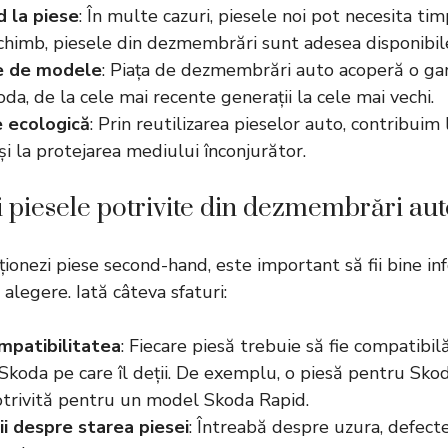
d la piese
: În multe cazuri, piesele noi pot necesita t
 schimb, piesele din dezmembrări sunt adesea disponibil
te de modele
: Piața de dezmembrări auto acoperă o ga
a, de la cele mai recente generații la cele mai vechi.
e ecologică
: Prin reutilizarea pieselor auto, contribuim
și la protejarea mediului înconjurător.
 piesele potrivite din dezmembrări au
ționezi piese second-hand, este important să fii bine i
alegere. Iată câteva sfaturi:
ompatibilitatea
: Fiecare piesă trebuie să fie compatibi
 Skoda pe care îl deții. De exemplu, o piesă pentru Sk
otrivită pentru un model Skoda Rapid.
ii despre starea piesei
: Întreabă despre uzura, defectel