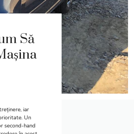
Cum Să
 Mașina
reținere, iar
rioritate. Un
lor second-hand
credere în acest