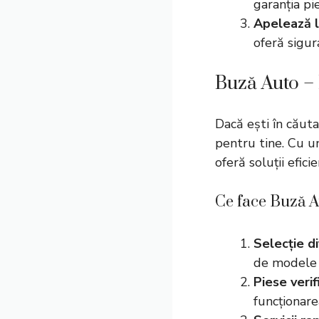
garanția pie
Apelează l
oferă sigur
Buză Auto –
Dacă ești în căut
pentru tine. Cu u
oferă soluții efici
Ce face Buză A
Selecție di
de modele S
Piese verif
funcționare