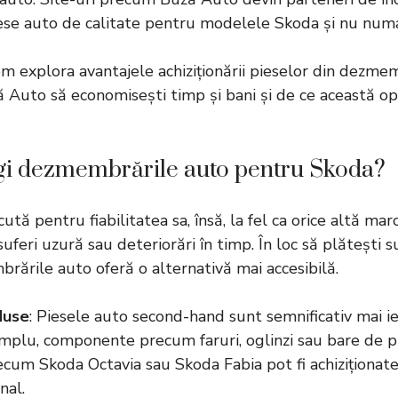
iese auto de calitate pentru modelele Skoda și nu numa
vom explora avantajele achiziționării pieselor din dezm
 Auto să economisești timp și bani și de ce această op
egi dezmembrările auto pentru Skoda?
tă pentru fiabilitatea sa, însă, la fel ca orice altă mar
feri uzură sau deteriorări în timp. În loc să plătești
rările auto oferă o alternativă mai accesibilă.
duse
: Piesele auto second-hand sunt semnificativ mai ie
emplu, componente precum faruri, oglinzi sau bare de p
um Skoda Octavia sau Skoda Fabia pot fi achiziționate 
nal.