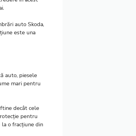
i.
embrări auto Skoda,
țiune este una
că auto, piesele
 sume mari pentru
ftine decât cele
rotecție pentru
la o fracțiune din