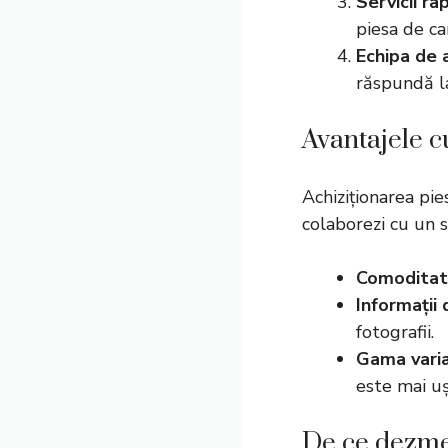
Servicii ra
piesa de ca
Echipa de a
răspundă la
Avantajele c
Achiziționarea pie
colaborezi cu un 
Comodita
Informații 
fotografii.
Gama vari
este mai uș
De ce dezmem