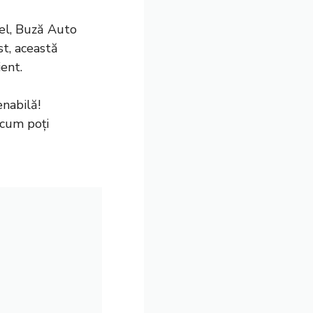
del, Buză Auto
st, această
ient.
nabilă!
cum poți