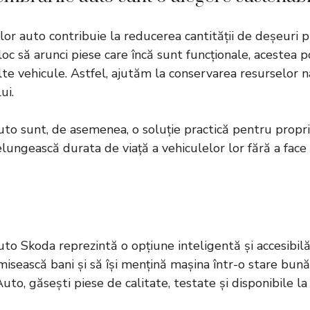
elor auto contribuie la reducerea cantității de deșeuri
loc să arunci piese care încă sunt funcționale, acestea po
te vehicule. Astfel, ajutăm la conservarea resurselor na
ui.
o sunt, de asemenea, o soluție practică pentru proprie
elungească durata de viață a vehiculelor lor fără a fac
uto Skoda
reprezintă o opțiune inteligentă și accesibil
isească bani și să își mențină mașina într-o stare bună
Auto
, găsești piese de calitate, testate și disponibile la