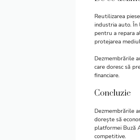
Reutilizarea pies
industria auto. În 
pentru a repara al
protejarea mediul
Dezmembrările aut
care doresc să pr
financiare.
Concluzie
Dezmembrările a
dorește să econom
platformei
Buză 
competitive.