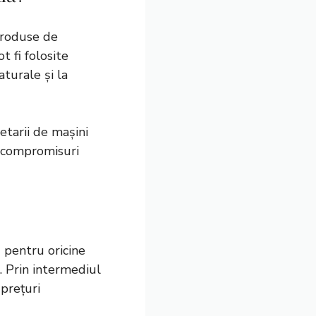
 produse de
t fi folosite
turale și la
tarii de mașini
e compromisuri
ă pentru oricine
. Prin intermediul
 prețuri