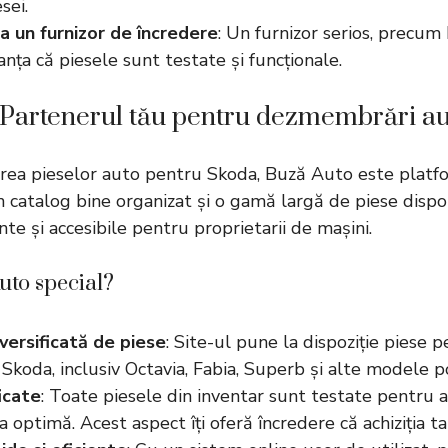
sei.
a un furnizor de încredere
: Un furnizor serios, precum
anța că piesele sunt testate și funcționale.
 Partenerul tău pentru dezmembrări a
area pieselor auto pentru Skoda,
Buză Auto
este platf
n catalog bine organizat și o gamă largă de piese dispo
ente și accesibile pentru proprietarii de mașini.
uto special?
versificată de piese
: Site-ul pune la dispoziție piese 
koda, inclusiv Octavia, Fabia, Superb și alte modele p
icate
: Toate piesele din inventar sunt testate pentru a
a optimă. Acest aspect îți oferă încredere că achiziția ta