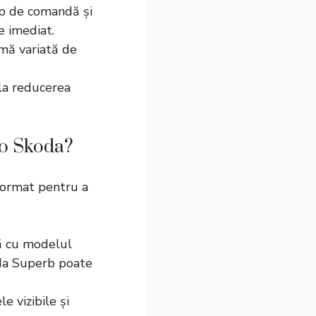
imp de comandă și
e imediat.
mă variată de
 la reducerea
to Skoda?
nformat pentru a
lă cu modelul
oda Superb poate
e vizibile și