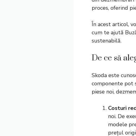
proces, oferind p
În acest articol, 
cum te ajută Buză
sustenabilă.
De ce să al
Skoda este cunoscu
componente pot su
piese noi, dezmemb
Costuri re
noi. De ex
modele prec
prețul origi