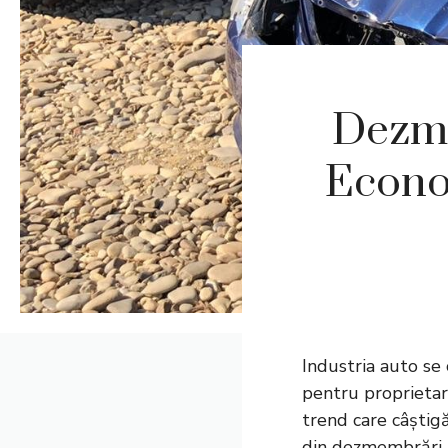
Dezme
Econom
Industria auto se 
pentru proprietari
trend care câștig
din dezmembrări 