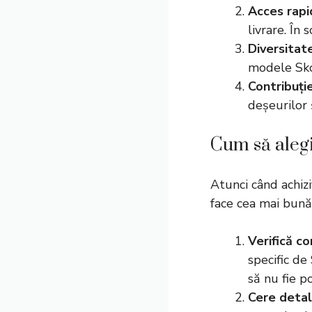
Acces rapi
livrare. În
Diversita
modele Skod
Contribuți
deșeurilor 
Cum să alegi
Atunci când achizi
face cea mai bună 
Verifică c
specific de
să nu fie p
Cere detal