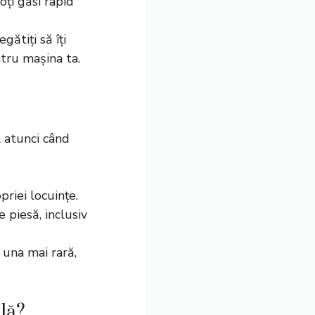
oți găsi rapid
gătiți să îți
ntru mașina ta.
l atunci când
priei locuințe.
e piesă, inclusiv
 una mai rară,
lă?