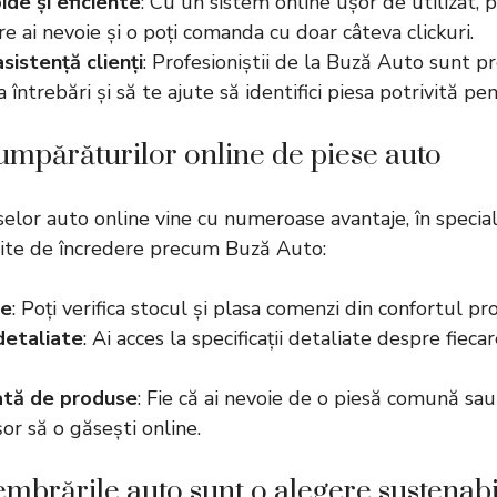
pide și eficiente
: Cu un sistem online ușor de utilizat, p
re ai nevoie și o poți comanda cu doar câteva clickuri.
sistență clienți
: Profesioniștii de la Buză Auto sunt pre
 întrebări și să te ajute să identifici piesa potrivită pe
umpărăturilor online de piese auto
selor auto online vine cu numeroase avantaje, în specia
site de încredere precum Buză Auto:
te
: Poți verifica stocul și plasa comenzi din confortul pro
detaliate
: Ai acces la specificații detaliate despre fiecar
ată de produse
: Fie că ai nevoie de o piesă comună sau
or să o găsești online.
brările auto sunt o alegere sustenabi