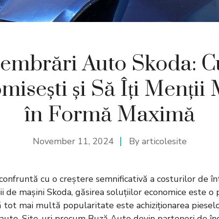
mbrări Auto Skoda: 
isești și Să Îți Menții
în Formă Maximă
November 11, 2024
By
articolesite
confruntă cu o creștere semnificativă a costurilor de înt
i de mașini Skoda, găsirea soluțiilor economice este o p
ă tot mai multă popularitate este achiziționarea piese
auto. Site-uri precum
Buză Auto
devin parteneri de în