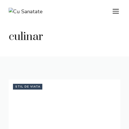
Skip
M
to
content
culinar
STIL DE VIATA