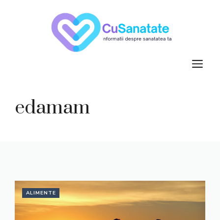
Skip
to
content
M
edamam
ALIMENTE