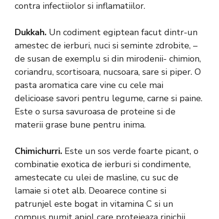
contra infectiiolor si inflamatiilor.
Dukkah.
Un codiment egiptean facut dintr-un
amestec de ierburi, nuci si seminte zdrobite, –
de susan de exemplu si din mirodenii- chimion,
coriandru, scortisoara, nucsoara, sare si piper. O
pasta aromatica care vine cu cele mai
delicioase savori pentru legume, carne si paine.
Este o sursa savuroasa de proteine si de
materii grase bune pentru inima.
Chimichurri.
Este un sos verde foarte picant, o
combinatie exotica de ierburi si condimente,
amestecate cu ulei de masline, cu suc de
lamaie si otet alb. Deoarece contine si
patrunjel este bogat in vitamina C si un
compus numit apiol care protejeaza rinichii.