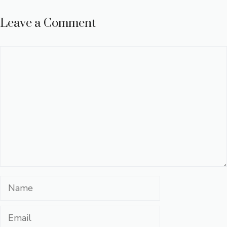
Leave a Comment
Comment
Name
Email