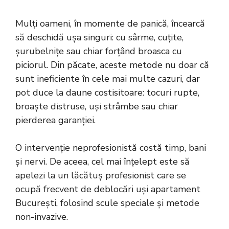
Mulți oameni, în momente de panică, încearcă
să deschidă ușa singuri: cu sârme, cuțite,
șurubelnițe sau chiar forțând broasca cu
piciorul. Din păcate, aceste metode nu doar că
sunt ineficiente în cele mai multe cazuri, dar
pot duce la daune costisitoare: tocuri rupte,
broaște distruse, uși strâmbe sau chiar
pierderea garanției.
O intervenție neprofesionistă costă timp, bani
și nervi. De aceea, cel mai înțelept este să
apelezi la un lăcătuș profesionist care se
ocupă frecvent de deblocări uși apartament
București, folosind scule speciale și metode
non-invazive.