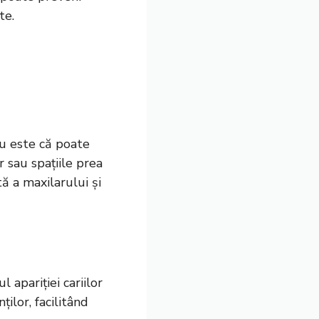
te.
iu este că poate
 sau spațiile prea
ă a maxilarului și
 apariției cariilor
ilor, facilitând