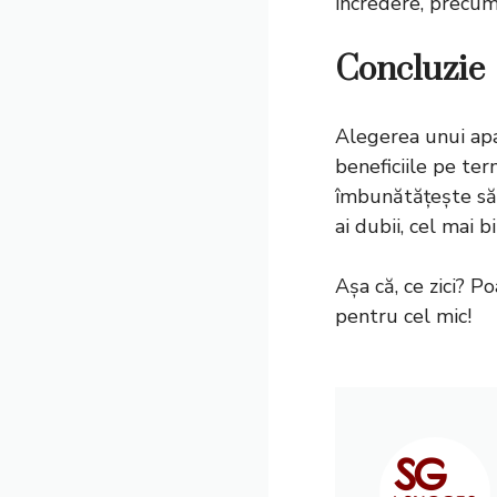
încredere, precu
Concluzie
Alegerea unui apa
beneficiile pe ter
îmbunătățește săn
ai dubii, cel mai 
Așa că, ce zici? 
pentru cel mic!