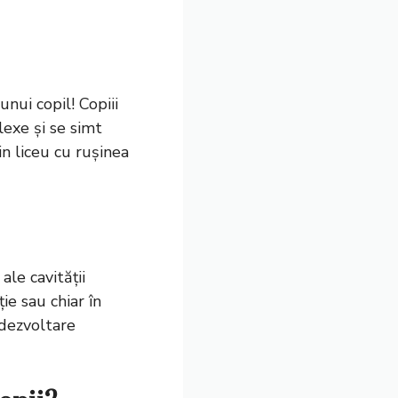
nui copil! Copiii
exe și se simt
in liceu cu rușinea
ale cavității
ie sau chiar în
 dezvoltare