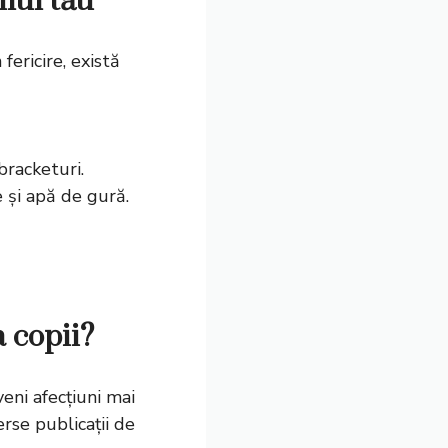
lul tău
fericire, există
bracketuri.
e și apă de gură.
 copii?
eni afecțiuni mai
rse publicații de