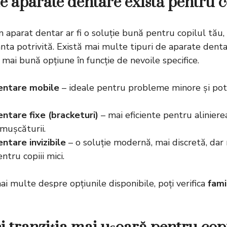
de aparate dentare există pentru c
n aparat dentar ar fi o soluție bună pentru copilul tău
anta potrivită. Există mai multe tipuri de aparate denta
mai bună opțiune în funcție de nevoile specifice.
entare mobile
– ideale pentru probleme minore și pot 
ntare fixe (bracketuri)
– mai eficiente pentru alinierea
mușcăturii.
ntare invizibile
– o soluție modernă, mai discretă, dar
ntru copiii mici.
mai multe despre opțiunile disponibile, poți verifica
fami