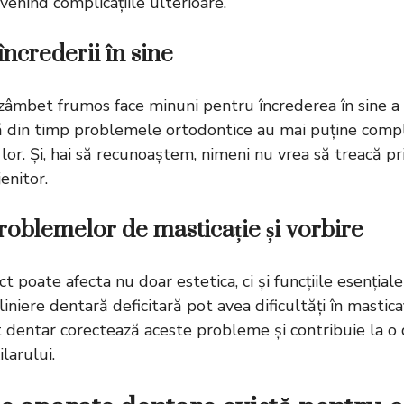
evenind complicațiile ulterioare.
încrederii în sine
 zâmbet frumos face minuni pentru încrederea în sine a u
ză din timp problemele ortodontice au mai puține compl
 lor. Și, hai să recunoaștem, nimeni nu vrea să treacă pr
enitor.
problemelor de masticație și vorbire
 poate afecta nu doar estetica, ci și funcțiile esențiale 
liniere dentară deficitară pot avea dificultăți în masticaț
t dentar corectează aceste probleme și contribuie la o
larului.