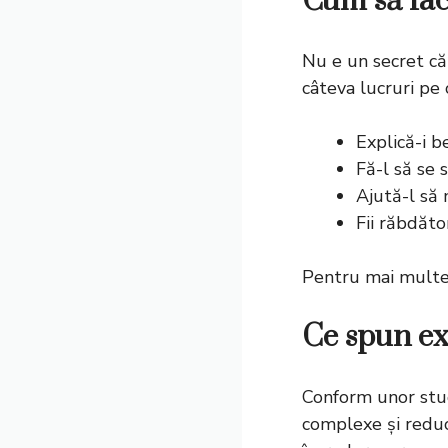
Cum să fac
Nu e un secret că 
câteva lucruri pe 
Explică-i b
Fă-l să se 
Ajută-l să 
Fii răbdăto
Pentru mai multe s
Ce spun ex
Conform unor stud
complexe și reduc