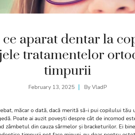
 ce aparat dentar la cop
jele tratamentelor orto
timpurii
February 13, 2025
By
VladP
rebat, măcar o dată, dacă merită să-i pui copilului tău
agedă. Poate ai auzit povești despre cât de incomod est
und zâmbetul din cauza sârmelor și bracketurilor. Ei bin
dontice timpurii pot face minuni, nu doar pentru esteti