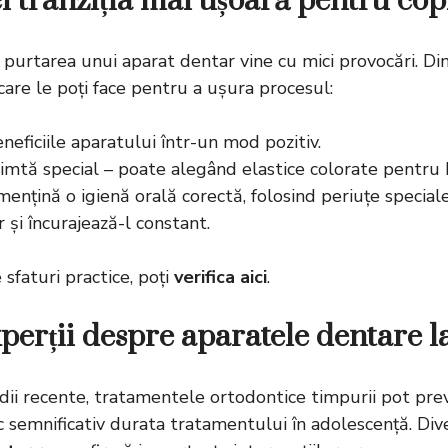
i tranziția mai ușoară pentru copi
purtarea unui aparat dentar vine cu mici provocări. Din 
care le poți face pentru a ușura procesul:
eneficiile aparatului într-un mod pozitiv.
simtă special – poate alegând elastice colorate pentru 
mențină o igienă orală corectă, folosind periuțe special
r și încurajează-l constant.
faturi practice, poți
verifica aici
.
perții despre aparatele dentare la
ii recente, tratamentele ortodontice timpurii pot prev
 semnificativ durata tratamentului în adolescență. Dive