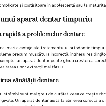
mplicate și costisitoare în adolescență sau la maturita
 unui aparat dentar timpuriu
a rapidă a problemelor dentare
mai mari avantaje ale tratamentului ortodontic timpur
bleme precum mușcătura incorectă, înghesuirea dinților
 exemplu, un aparat dentar poate ghida creșterea corect
sitatea unor extracții mai târziu.
irea sănătății dentare
sau strâmbi sunt mai greu de curățat, ceea ce crește riscul
givale. Un aparat dentar ajută la alinierea corectă a dinț