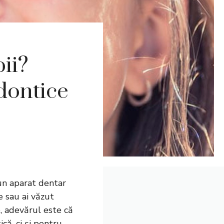
ii?
dontice
 un aparat dentar
e sau ai văzut
e, adevărul este că
că, ci și pentru