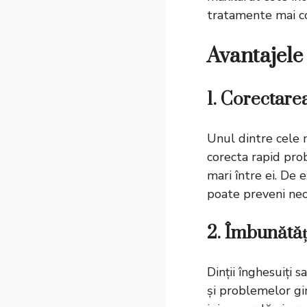
tratamente mai co
Avantajele
1. Corectare
Unul dintre cele 
corecta rapid pro
mari între ei. De
poate preveni nece
2. Îmbunătăț
Dinții înghesuiți 
și problemelor gin