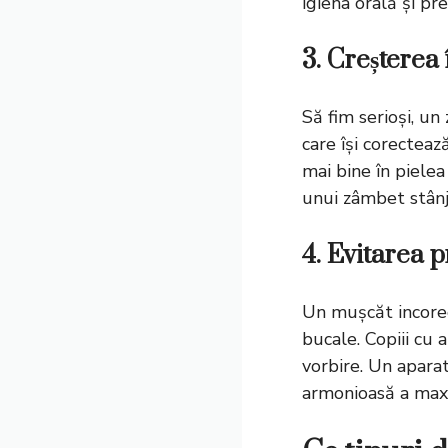
igiena orală și pr
3. Creșterea 
Să fim serioși, un
care își corectea
mai bine în pielea
unui zâmbet stânj
4. Evitarea 
Un mușcăt incorect
bucale. Copiii cu a
vorbire. Un apara
armonioasă a maxi