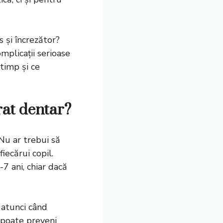
s și încrezător?
mplicații serioase
timp și ce
rat dentar?
Nu ar trebui să
iecărui copil.
7 ani, chiar dacă
 atunci când
e poate preveni