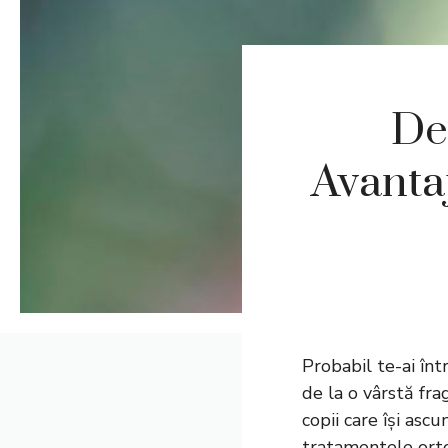
De
Avanta
Probabil te-ai înt
de la o vârstă fr
copii care își asc
tratamentele orto