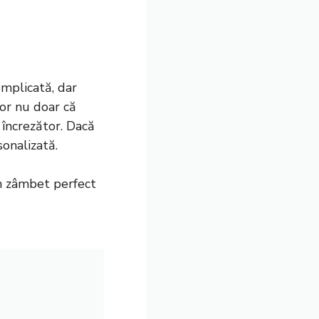
mplicată, dar
lor nu doar că
 încrezător. Dacă
sonalizată.
un zâmbet perfect