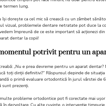
pe termen lung.
 nu își dorește ca cel mic să crească cu un zâmbet sănăto
ul vizual, problemele dentare netratate pot duce la co
ă vedem împreună de ce este important să acționezi din 
arat dentar la copii!
momentul potrivit pentru un apa
întreabă: „Nu e prea devreme pentru un aparat dentar? 
ă toți dinții definitivi?” Răspunsul depinde de situația f
andă o primă evaluare ortodontică în jurul vârstei de 6-
ă sunt prezenți.
multe probleme ortodontice pot fi corectate mai ușor
ă în dezvoltare. Cu alte cuvinte, o intervenție timpuri