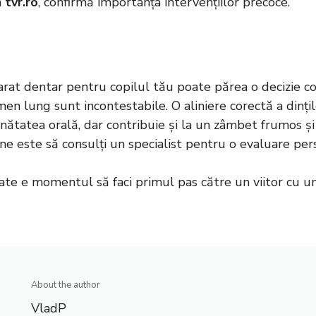
m
tvr.ro
, confirmă importanța intervențiilor precoce.
rat dentar pentru copilul tău poate părea o decizie co
men lung sunt incontestabile. O aliniere corectă a dinți
ătatea orală, dar contribuie și la un zâmbet frumos și
bine este să consulți un specialist pentru o evaluare per
Poate e momentul să faci primul pas către un viitor cu 
About the author
VladP