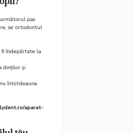
opii?
, următorul pas
re, iar ortodontul
fi îndepărtate la
 dinților și
 nu întotdeauna
lydent.ro/aparat-