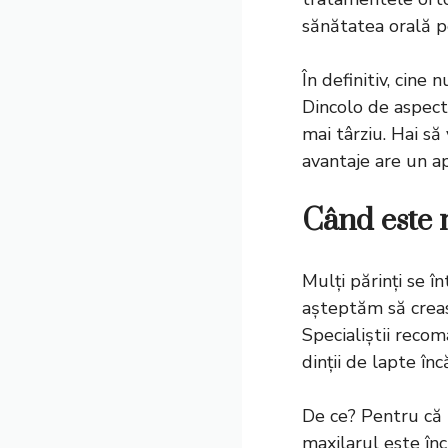
sănătatea orală 
În definitiv, cine
Dincolo de aspect
mai târziu. Hai s
avantaje are un ap
Când este 
Mulți părinți se 
așteptăm să creasc
Specialiștii recom
dinții de lapte înc
De ce? Pentru că 
maxilarul este înc