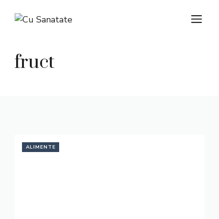
Skip
M
to
content
fruct
ALIMENTE