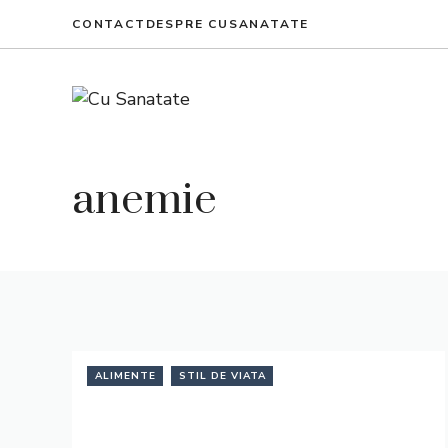
Skip
CONTACT
DESPRE CUSANATATE
to
content
anemie
ALIMENTE
STIL DE VIATA